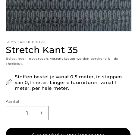
Media 1 openen in modaal
SOY'S KANTJEBOORD
Stretch Kant 35
Belastingen inbegrepen.
Verzendkosten
worden berekend bij de
checkout.
Stoffen bestel je vanaf 0,5 meter, in stappen
van 0,1 meter. Lingerie fournituren vanaf 1
meter, per hele meter.
Aantal
Aantal verlagen voor Stretch Kant 35
Aantal verhogen voor Stretch Kant 35
Aan winkelwagen toevoegen