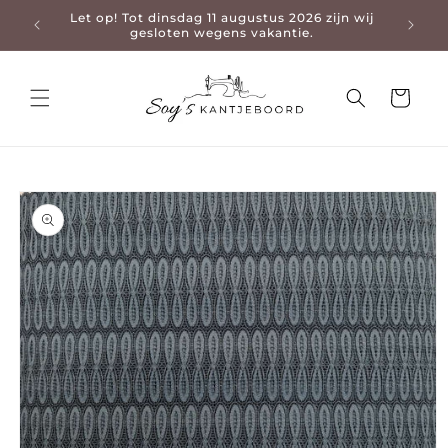
Let op! Tot dinsdag 11 augustus 2026 zijn wij
3-4 da
en naar de content
gesloten wegens vakantie.
Winkelwage
 naar productinformatie