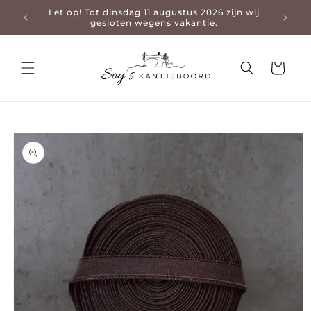
Let op! Tot dinsdag 11 augustus 2026 zijn wij
3-4 da
en naar de content
gesloten wegens vakantie.
Winkelwage
 naar productinformatie