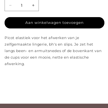
Aantal verlagen voor Picot Bruin Glad Glimmend 1
Aantal verhogen voor Picot Bruin Gla
Aan winkelwagen toevoegen
Picot elastiek voor het afwerken van je
zelfgemaakte lingerie, bh's en slips. Je zet het
langs been- en armuitsnedes of de bovenkant van
de cups voor een mooie, nette en elastische
afwerking.