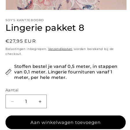
Media 1 openen in modaal
SOY'S KANTJEBOORD
Lingerie pakket 8
Normale prijs
€27,95 EUR
Belastingen inbegrepen.
Verzendkosten
worden berekend bij de
checkout.
Stoffen bestel je vanaf 0,5 meter, in stappen
van 0,1 meter. Lingerie fournituren vanaf 1
meter, per hele meter.
Aantal
Aantal verlagen voor Lingerie pakket 8
Aantal verhogen voor Lingerie pakket 
Aan winkelwagen toevoegen