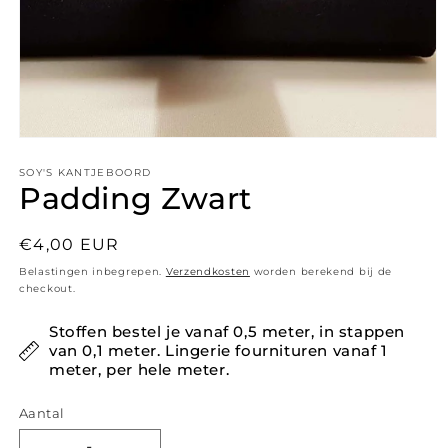
Media 1 openen in modaal
SOY'S KANTJEBOORD
Padding Zwart
Normale prijs
€4,00 EUR
Belastingen inbegrepen.
Verzendkosten
worden berekend bij de
checkout.
Stoffen bestel je vanaf 0,5 meter, in stappen
van 0,1 meter. Lingerie fournituren vanaf 1
meter, per hele meter.
Aantal