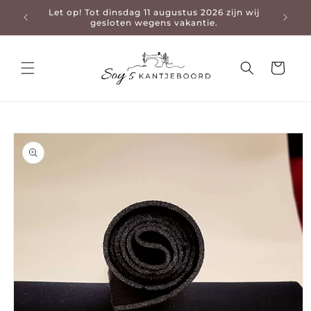
Let op! Tot dinsdag 11 augustus 2026 zijn wij
3-4 da
en naar de content
gesloten wegens vakantie.
Winkelwage
 naar productinformatie