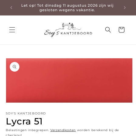
Let op! Tot dinsdag 11 augustus 2026 zijn wij
3-4 da
en naar de content
gesloten wegens vakantie.
Winkelwage
 naar productinformatie
Media 1 openen in modaal
SOY'S KANTJEBOORD
Lycra 51
Belastingen inbegrepen.
Verzendkosten
worden berekend bij de
checkout.