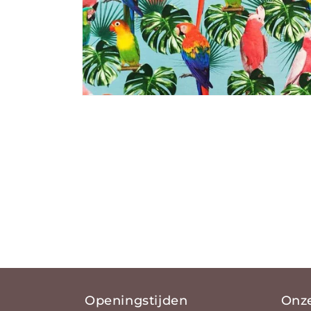
Media 1 openen in modaal
Openingstijden
Onz