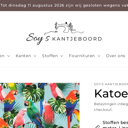
 Tot dinsdag 11 augustus 2026 zijn wij gesloten wegens va
len
Kanten
Stoffen
Fournituren
Over ons
SOY'S KANTJEBOO
Katoe
Belastingen inbe
checkout.
Stoffen bes
meter. Ling