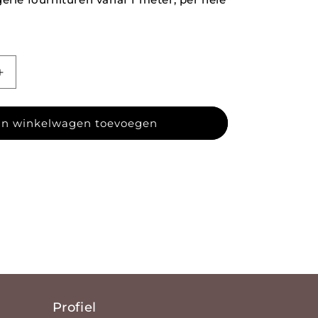
agen voor Katoenen lycra 65
Aantal verhogen voor Katoenen lycra 65
n winkelwagen toevoegen
Profiel