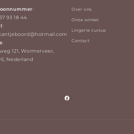
efoonnummer
:
Over ons
57 93 18 44
Onze winkel
l
:
Lingerie cursus
kantjeboord@hotmail.com
Contact
s
:
weg 121, Wormerveer,
DS, Nederland
Facebook