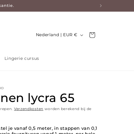
kantie.
Land/regio
Nederland | EUR €
Winkelwagen
Lingerie cursus
RD
nen lycra 65
grepen.
Verzendkosten
worden berekend bij de
tel je vanaf 0,5 meter, in stappen van 0,1
erie fournituren vanaf 1 meter, per hele