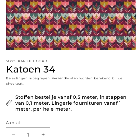
Media 1 openen in modaal
SOY'S KANTJEBOORD
Katoen 34
Belastingen inbegrepen.
Verzendkosten
worden berekend bij de
checkout.
Stoffen bestel je vanaf 0,5 meter, in stappen
van 0,1 meter. Lingerie fournituren vanaf 1
meter, per hele meter.
Aantal
Aantal verlagen voor Katoen 34
Aantal verhogen voor Katoen 34