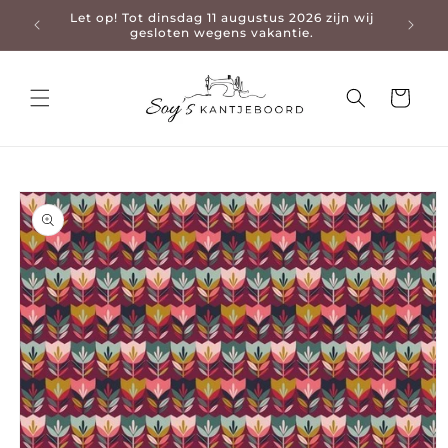
Let op! Tot dinsdag 11 augustus 2026 zijn wij
3-4 da
en naar de content
gesloten wegens vakantie.
Winkelwage
 naar productinformatie