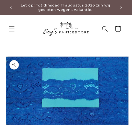
Let op! Tot dinsdag 11 augustus 2026 zijn wij
3-4 da
en naar de content
gesloten wegens vakantie.
Winkelwage
 naar productinformatie
Media 1 openen in modaal