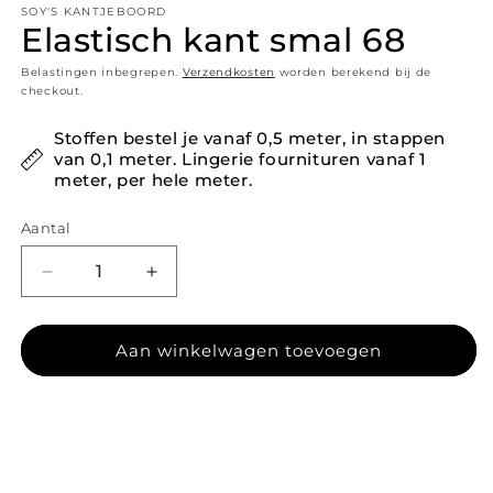
SOY'S KANTJEBOORD
Elastisch kant smal 68
Belastingen inbegrepen.
Verzendkosten
worden berekend bij de
checkout.
Stoffen bestel je vanaf 0,5 meter, in stappen
van 0,1 meter. Lingerie fournituren vanaf 1
meter, per hele meter.
Aantal
Aantal verlagen voor Elastisch kant smal 68
Aantal verhogen voor Elastisch kant s
Aan winkelwagen toevoegen