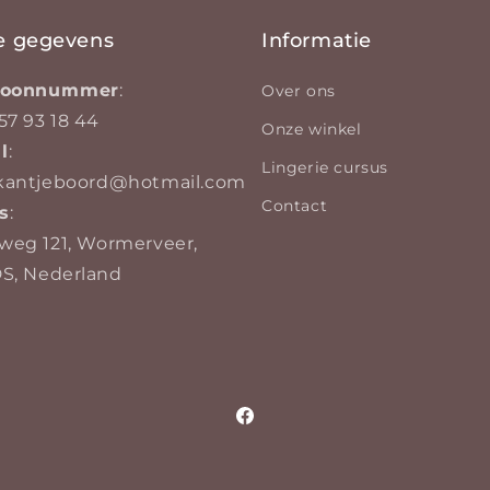
e gegevens
Informatie
efoonnummer
:
Over ons
57 93 18 44
Onze winkel
l
:
Lingerie cursus
kantjeboord@hotmail.com
Contact
s
:
weg 121, Wormerveer,
DS, Nederland
Facebook