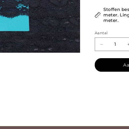
Stoffen bes
meter. Ling
meter.
Aantal
Aantal verl
Aa