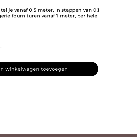
tel je vanaf 0,5 meter, in stappen van 0,1
erie fournituren vanaf 1 meter, per hele
agen voor Elastisch kant smal 67
Aantal verhogen voor Elastisch kant smal 67
n winkelwagen toevoegen