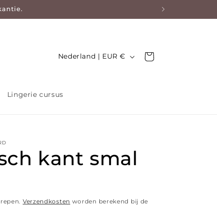
kantie.
Land/regio
Nederland | EUR €
Winkelwagen
Lingerie cursus
RD
isch kant smal
grepen.
Verzendkosten
worden berekend bij de