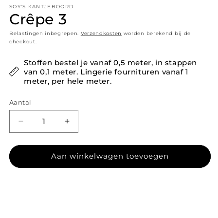
SOY'S KANTJEBOORD
Crêpe 3
Belastingen inbegrepen.
Verzendkosten
worden berekend bij de
checkout.
Stoffen bestel je vanaf 0,5 meter, in stappen
van 0,1 meter. Lingerie fournituren vanaf 1
meter, per hele meter.
Aantal
Aantal verlagen voor Crêpe 3
Aantal verhogen voor Crêpe 3
Aan winkelwagen toevoegen