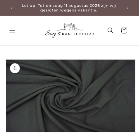
Let op! Tot dinsdag 11 augustus 2026 zijn wij
3-4 da
en naar de content
gesloten wegens vakantie.
Winkelwage
 naar productinformatie
Media 1 openen in modaal