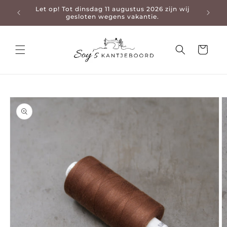
Let op! Tot dinsdag 11 augustus 2026 zijn wij
3-4 da
en naar de content
gesloten wegens vakantie.
Winkelwage
 naar productinformatie