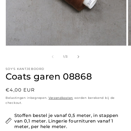
Media 1 openen in modaal
M
1
/
van
3
SOY'S KANTJEBOORD
Coats garen 08868
Normale prijs
€4,00 EUR
Belastingen inbegrepen.
Verzendkosten
worden berekend bij de
checkout.
Stoffen bestel je vanaf 0,5 meter, in stappen
van 0,1 meter. Lingerie fournituren vanaf 1
meter, per hele meter.