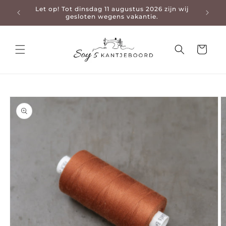
Let op! Tot dinsdag 11 augustus 2026 zijn wij
3-4 da
en naar de content
gesloten wegens vakantie.
Winkelwage
 naar productinformatie