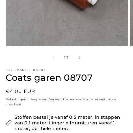
Media 1 openen in modaal
M
1
/
van
3
SOY'S KANTJEBOORD
Coats garen 08707
Normale prijs
€4,00 EUR
Belastingen inbegrepen.
Verzendkosten
worden berekend bij de
checkout.
Stoffen bestel je vanaf 0,5 meter, in stappen
van 0,1 meter. Lingerie fournituren vanaf 1
meter, per hele meter.