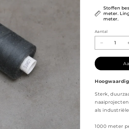
Stoffen bes
meter. Ling
meter.
Aantal
Aantal verl
Aa
Hoogwaardig
Sterk, duurzaa
naaiprojecten
als industrië
1000 meter pe