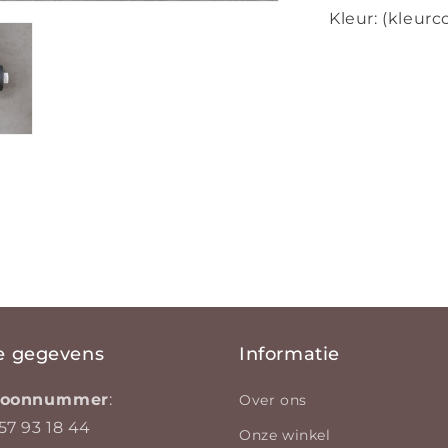
Kleur: (kleurc
e gegevens
Informatie
efoonnummer
:
Over ons
57 93 18 44
Onze winkel