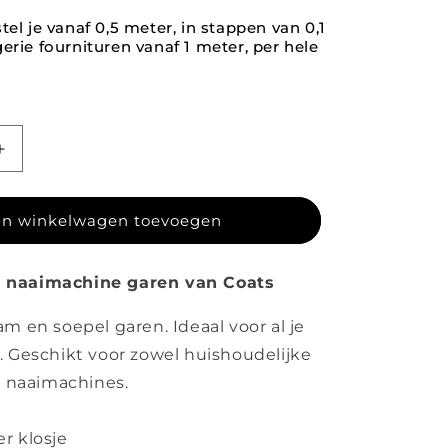
tel je vanaf 0,5 meter, in stappen van 0,1
erie fournituren vanaf 1 meter, per hele
agen voor Coats garen 09853
Aantal verhogen voor Coats garen 09853
n winkelwagen toevoegen
 naaimachine garen van Coats
m en soepel garen. Ideaal voor al je
. Geschikt voor zowel huishoudelijke
le naaimachines.
r klosje