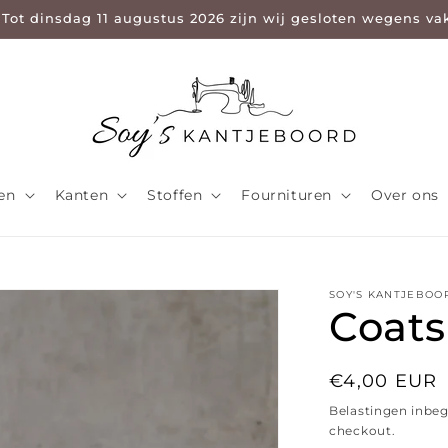
 Tot dinsdag 11 augustus 2026 zijn wij gesloten wegens va
len
Kanten
Stoffen
Fournituren
Over ons
SOY'S KANTJEBOO
Coats
Normale pri
€4,00 EUR
Belastingen inbe
checkout.