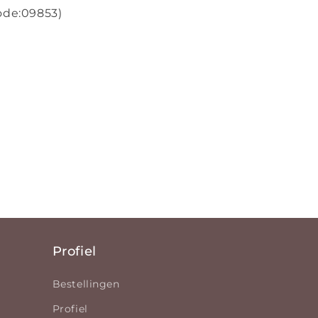
ode:
09853)
Profiel
Bestellingen
Profiel