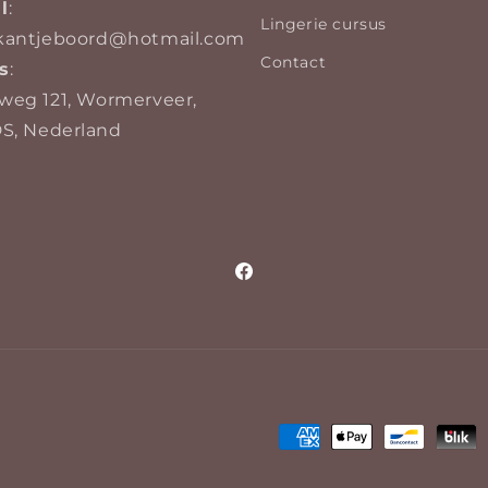
l
:
Lingerie cursus
kantjeboord@hotmail.com
Contact
s
:
weg 121, Wormerveer,
DS, Nederland
Facebook
Betaalmethoden