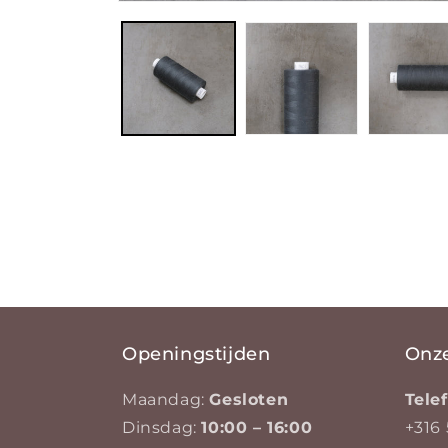
Media 1 openen in modaal
Openingstijden
Onz
Maandag:
Gesloten
Tel
Dinsdag:
10:00 – 16:00
+316 