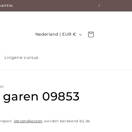
kantie.
Land/regio
Nederland | EUR €
Winkelwagen
Lingerie cursus
RD
 garen 09853
js
grepen.
Verzendkosten
worden berekend bij de