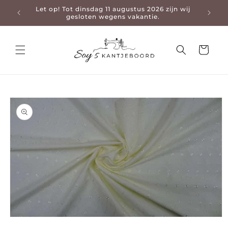
Let op! Tot dinsdag 11 augustus 2026 zijn wij
3-4 da
en naar de content
gesloten wegens vakantie.
Winkelwage
 naar productinformatie
Media 1 openen in modaal