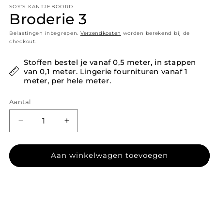
SOY'S KANTJEBOORD
Broderie 3
Belastingen inbegrepen.
Verzendkosten
worden berekend bij de
checkout.
Stoffen bestel je vanaf 0,5 meter, in stappen
van 0,1 meter. Lingerie fournituren vanaf 1
meter, per hele meter.
Aantal
Aantal verlagen voor Broderie 3
Aantal verhogen voor Broderie 3
Aan winkelwagen toevoegen