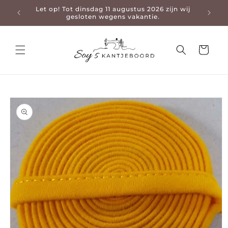
Let op! Tot dinsdag 11 augustus 2026 zijn wij
3-4 da
en naar de content
gesloten wegens vakantie.
Winkelwage
 naar productinformatie