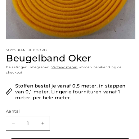
Media 1 openen in modaal
SOY'S KANTJEBOORD
Beugelband Oker
Belastingen inbegrepen.
Verzendkosten
worden berekend bij de
checkout.
Stoffen bestel je vanaf 0,5 meter, in stappen
van 0,1 meter. Lingerie fournituren vanaf 1
meter, per hele meter.
Aantal
Aantal verlagen voor Beugelband Oker
Aantal verhogen voor Beugelband Oke