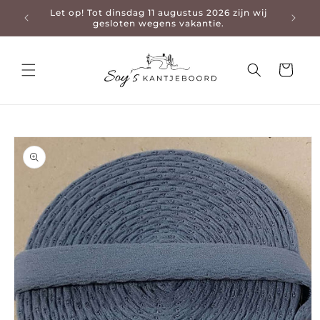
Let op! Tot dinsdag 11 augustus 2026 zijn wij
3-4 da
en naar de content
gesloten wegens vakantie.
Winkelwage
 naar productinformatie