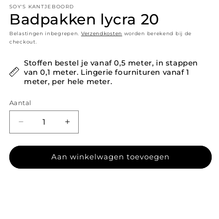
SOY'S KANTJEBOORD
Badpakken lycra 20
Belastingen inbegrepen.
Verzendkosten
worden berekend bij de
checkout.
Stoffen bestel je vanaf 0,5 meter, in stappen
van 0,1 meter. Lingerie fournituren vanaf 1
meter, per hele meter.
Aantal
Aantal verlagen voor Badpakken lycra 20
Aantal verhogen voor Badpakken lycra
Aan winkelwagen toevoegen