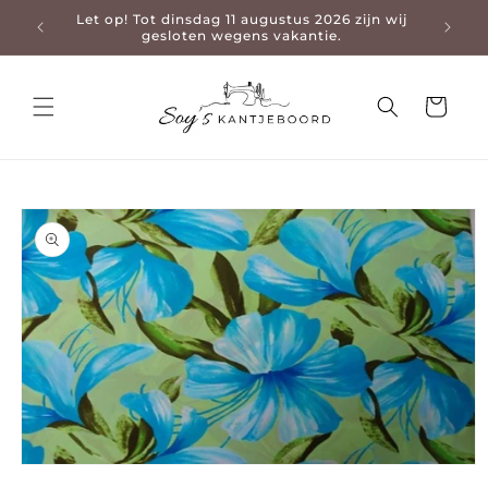
Let op! Tot dinsdag 11 augustus 2026 zijn wij
3-4 da
en naar de content
gesloten wegens vakantie.
Winkelwage
 naar productinformatie
Media 1 openen in modaal