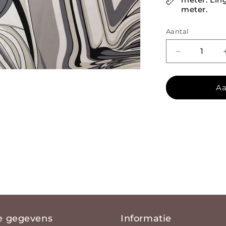
meter.
Aantal
Aantal verl
Aa
e gegevens
Informatie