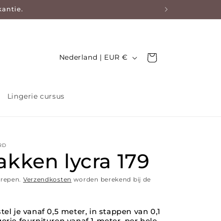
kantie.
Land/regio
Nederland | EUR €
Winkelwagen
Lingerie cursus
RD
kken lycra 179
grepen.
Verzendkosten
worden berekend bij de
tel je vanaf 0,5 meter, in stappen van 0,1
erie fournituren vanaf 1 meter, per hele