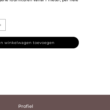
agen voor Badpakken lycra 179
Aantal verhogen voor Badpakken lycra 179
n winkelwagen toevoegen
Profiel