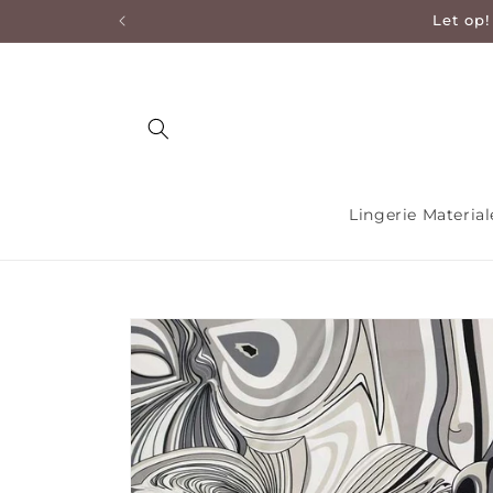
Let op!
en naar de content
Lingerie Materia
Ga direct naar productinformatie