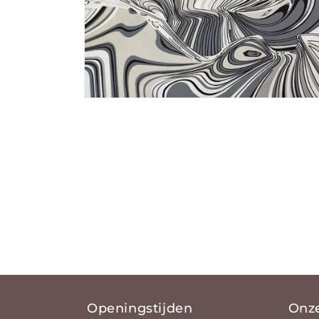
Media 1 openen in modaal
Openingstijden
Onz