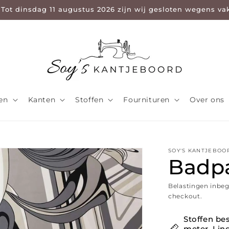
 Tot dinsdag 11 augustus 2026 zijn wij gesloten wegens va
len
Kanten
Stoffen
Fournituren
Over ons
SOY'S KANTJEBOO
Badpa
Belastingen inbe
checkout.
Stoffen bes
meter. Ling