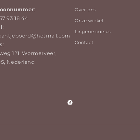
efoonnummer
:
Over ons
57 93 18 44
Onze winkel
l
:
Lingerie cursus
kantjeboord@hotmail.com
Contact
s
:
weg 121, Wormerveer,
DS, Nederland
Facebook