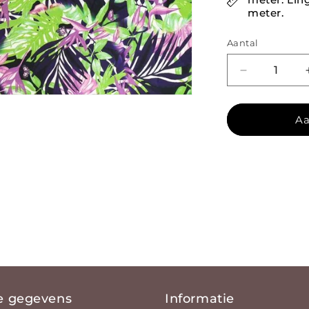
meter.
Aantal
Aantal verl
Aa
e gegevens
Informatie