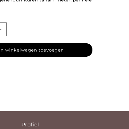
agen voor Badpakken lycra 158
Aantal verhogen voor Badpakken lycra 158
n winkelwagen toevoegen
Profiel