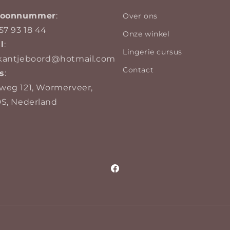
efoonnummer
:
Over ons
57 93 18 44
Onze winkel
l
:
Lingerie cursus
kantjeboord@hotmail.com
Contact
s
:
weg 121, Wormerveer,
DS, Nederland
Facebook