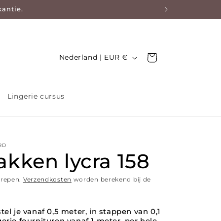
kantie.
Land/regio
Nederland | EUR €
Winkelwagen
Lingerie cursus
RD
kken lycra 158
grepen.
Verzendkosten
worden berekend bij de
tel je vanaf 0,5 meter, in stappen van 0,1
erie fournituren vanaf 1 meter, per hele