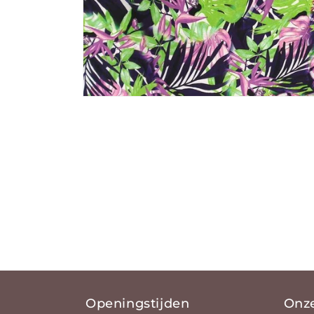
Media 1 openen in modaal
Openingstijden
Onz