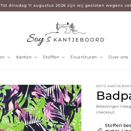
 Tot dinsdag 11 augustus 2026 zijn wij gesloten wegens va
len
Kanten
Stoffen
Fournituren
Over ons
SOY'S KANTJEBOO
Badpa
Belastingen inbe
checkout.
Stoffen bes
meter. Ling