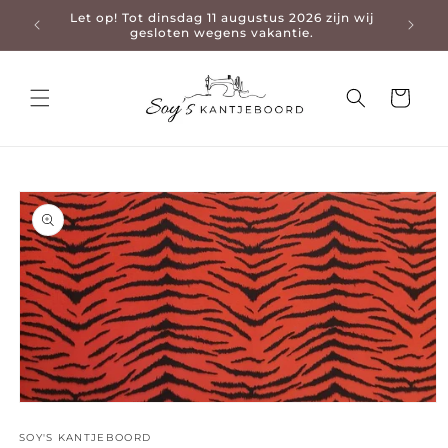
Let op! Tot dinsdag 11 augustus 2026 zijn wij
3-4 da
en naar de content
gesloten wegens vakantie.
Winkelwage
 naar productinformatie
Media 1 openen in modaal
SOY'S KANTJEBOORD