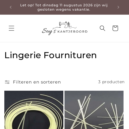
Let op! Tot dinsdag 11 augustus 2026 zijn wij
3-4 da
en naar de content
gesloten wegens vakantie.
Winkelwage
Collectie:
Lingerie Fournituren
Filteren en sorteren
3 producten