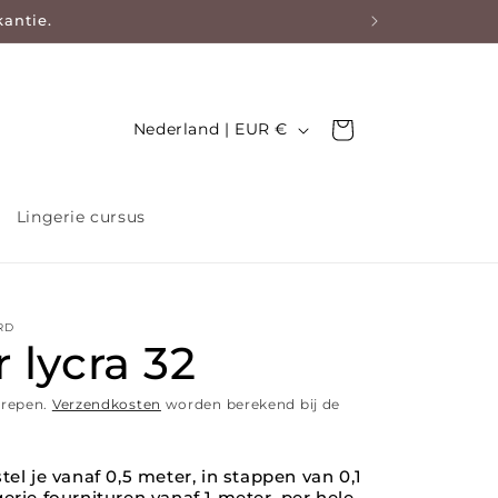
kantie.
Land/regio
Nederland | EUR €
Winkelwagen
Lingerie cursus
RD
r lycra 32
grepen.
Verzendkosten
worden berekend bij de
tel je vanaf 0,5 meter, in stappen van 0,1
erie fournituren vanaf 1 meter, per hele