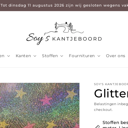
 Tot dinsdag 11 augustus 2026 zijn wij gesloten wegens va
len
Kanten
Stoffen
Fournituren
Over ons
SOY'S KANTJEBOO
Glitte
Belastingen inbe
checkout.
Stoffen bes
meter. Ling