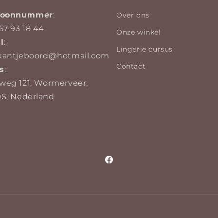
efoonnummer
:
Over ons
57 93 18 44
Onze winkel
l
:
Lingerie cursus
kantjeboord@hotmail.com
Contact
s
:
weg 121, Wormerveer,
DS, Nederland
Facebook