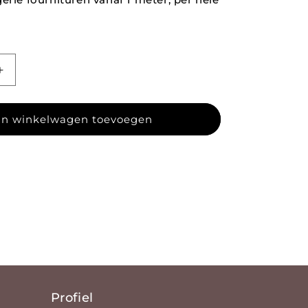
gen voor Glitter lycra 32
Aantal verhogen voor Glitter lycra 32
n winkelwagen toevoegen
Profiel