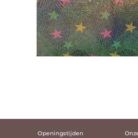
Media 1 openen in modaal
Openingstijden
Onz